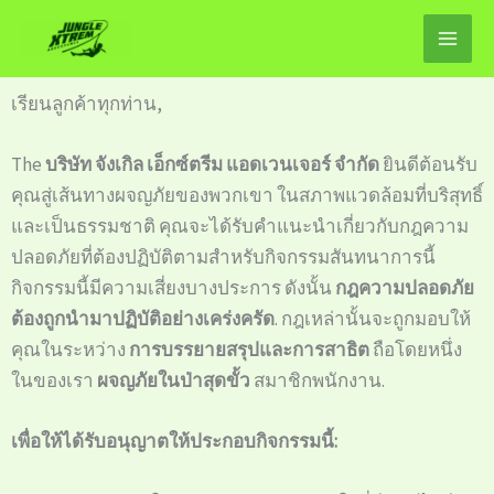
ข้าม
ไป
ยัง
เรียนลูกค้าทุกท่าน,
เนื้อหา
The
บริษัท จังเกิล เอ็กซ์ตรีม แอดเวนเจอร์ จำกัด
ยินดีต้อนรับ
คุณสู่เส้นทางผจญภัยของพวกเขา ในสภาพแวดล้อมที่บริสุทธิ์
และเป็นธรรมชาติ คุณจะได้รับคำแนะนำเกี่ยวกับกฎความ
ปลอดภัยที่ต้องปฏิบัติตามสำหรับกิจกรรมสันทนาการนี้
กิจกรรมนี้มีความเสี่ยงบางประการ ดังนั้น
กฎความปลอดภัย
ต้องถูกนำมาปฏิบัติอย่างเคร่งครัด
. กฎเหล่านั้นจะถูกมอบให้
คุณในระหว่าง
การบรรยายสรุปและการสาธิต
ถือโดยหนึ่ง
ในของเรา
ผจญภัยในป่าสุดขั้ว
สมาชิกพนักงาน.
เพื่อให้ได้รับอนุญาตให้ประกอบกิจกรรมนี้: