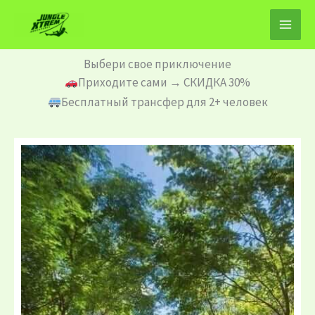
Перейти
к
содержимому
Выбери свое приключение
Приходите сами → СКИДКА 30%
Бесплатный трансфер для 2+ человек