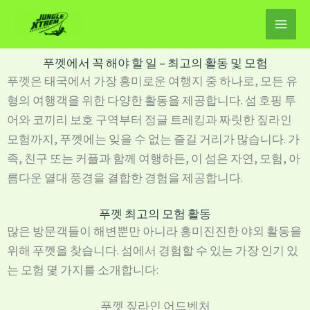
콘
텐
츠
푸껫에서 꼭 해야 할 일 – 최고의 활동 및 모험
로
푸껫은 태국에서 가장 흥미로운 여행지 중 하나로, 모든 유
건
형의 여행객을 위한 다양한 활동을 제공합니다. 섬 호핑 투
너
어와 코끼리 보호 구역부터 정글 트레킹과 짜릿한 짚라인
뛰
모험까지, 푸껫에는 잊을 수 없는 즐길 거리가 많습니다. 가
기
족, 친구 또는 커플과 함께 여행하든, 이 섬은 자연, 모험, 아
름다운 열대 풍경을 결합한 경험을 제공합니다.
푸껫 최고의 모험 활동
많은 방문객들이 해변뿐만 아니라 흥미진진한 야외 활동을
위해 푸껫을 찾습니다. 섬에서 경험할 수 있는 가장 인기 있
는 모험 몇 가지를 소개합니다:
푸껫 짚라인 어드벤처